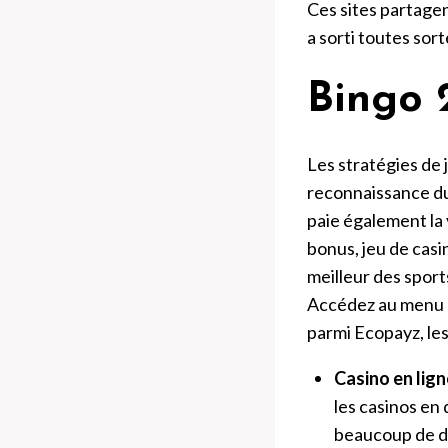
Ces sites partagent
a sorti toutes sorte
Bingo 
Les stratégies de 
reconnaissance du
paie également la 
bonus, jeu de casi
meilleur des sport
Accédez au menu d
parmi Ecopayz, le
Casino en lign
les casinos en 
beaucoup de di