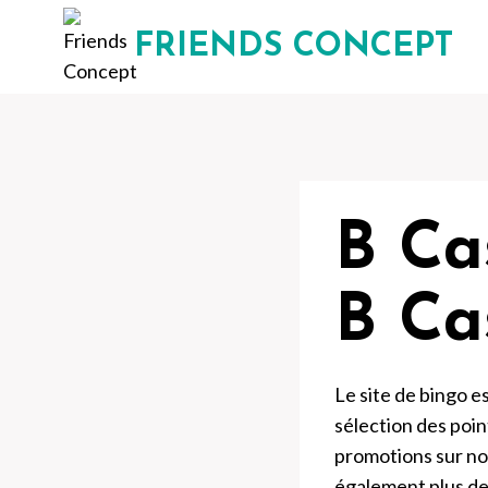
Skip
FRIENDS CONCEPT
to
content
B Ca
B Ca
Le site de bingo e
sélection des poin
promotions sur no
également plus d