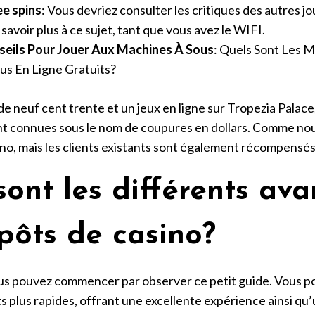
ee spins
: Vous devriez consulter les critiques des autres jo
savoir plus à ce sujet, tant que vous avez le WIFI.
seils Pour Jouer Aux Machines À Sous
: Quels Sont Les M
us En Ligne Gratuits?
n de neuf cent trente et un jeux en ligne sur Tropezia Palace
ont connues sous le nom de coupures en dollars. Comme nou
ino, mais les clients existants sont également récompensés 
sont les différents av
pôts de casino?
vous pouvez commencer par observer ce petit guide. Vous 
ts plus rapides, offrant une excellente expérience ainsi qu