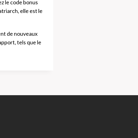
sez le code bonus
iarch, elle est le
ment de nouveaux
pport, tels que le