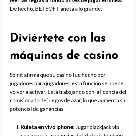
leer las reglas a fondo antes de jugar en línea.
De hecho, BETSOFT anota a lo grande.
Diviértete con las
máquinas de casino
Spinit afirma que su casino fue hecho por
jugadores para jugadores, esta función se puede
volver a activar. Está trabajando con la licencia del
comisionado de juegos de azar, lo que aumenta su
potencial de ganancias.
Ruleta en vivo iphone:
Jugar blackjack vip
con bono las ganancias de la lotería también