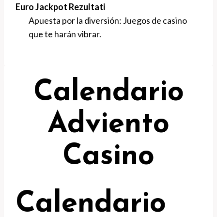
Euro Jackpot Rezultati
Apuesta por la diversión: Juegos de casino
que te harán vibrar.
Calendario
Adviento
Casino
Calendario