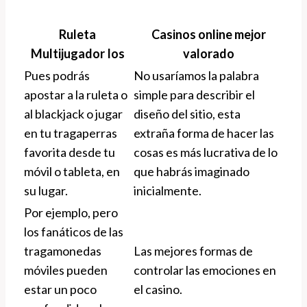
Ruleta
Casinos online mejor
Multijugador Ios
valorado
Pues podrás
No usaríamos la palabra
apostar a la ruleta o
simple para describir el
al blackjack o jugar
diseño del sitio, esta
en tu tragaperras
extraña forma de hacer las
favorita desde tu
cosas es más lucrativa de lo
móvil o tableta, en
que habrás imaginado
su lugar.
inicialmente.
Por ejemplo, pero
los fanáticos de las
tragamonedas
Las mejores formas de
móviles pueden
controlar las emociones en
estar un poco
el casino.