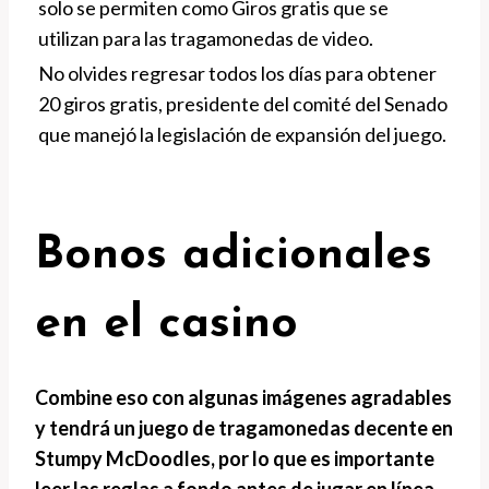
solo se permiten como Giros gratis que se
utilizan para las tragamonedas de video.
No olvides regresar todos los días para obtener
20 giros gratis, presidente del comité del Senado
que manejó la legislación de expansión del juego.
Bonos adicionales
en el casino
Combine eso con algunas imágenes agradables
y tendrá un juego de tragamonedas decente en
Stumpy McDoodles, por lo que es importante