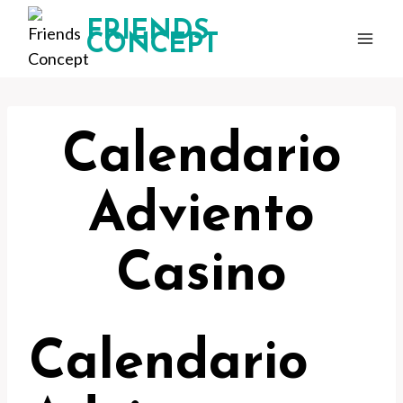
Skip
FRIENDS
to
CONCEPT
content
Calendario
Adviento
Casino
Calendario