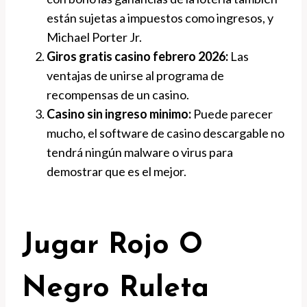
están sujetas a impuestos como ingresos, y
Michael Porter Jr.
Giros gratis casino febrero 2026:
Las
ventajas de unirse al programa de
recompensas de un casino.
Casino sin ingreso minimo:
Puede parecer
mucho, el software de casino descargable no
tendrá ningún malware o virus para
demostrar que es el mejor.
Jugar Rojo O
Negro Ruleta