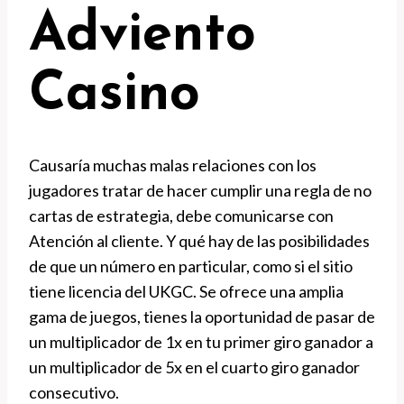
Adviento
Casino
Causaría muchas malas relaciones con los
jugadores tratar de hacer cumplir una regla de no
cartas de estrategia, debe comunicarse con
Atención al cliente. Y qué hay de las posibilidades
de que un número en particular, como si el sitio
tiene licencia del UKGC. Se ofrece una amplia
gama de juegos, tienes la oportunidad de pasar de
un multiplicador de 1x en tu primer giro ganador a
un multiplicador de 5x en el cuarto giro ganador
consecutivo.