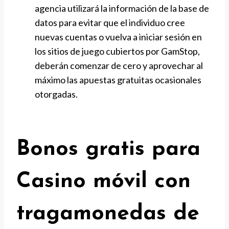
agencia utilizará la información de la base de
datos para evitar que el individuo cree
nuevas cuentas o vuelva a iniciar sesión en
los sitios de juego cubiertos por GamStop,
deberán comenzar de cero y aprovechar al
máximo las apuestas gratuitas ocasionales
otorgadas.
Bonos gratis para
Casino móvil con
tragamonedas de