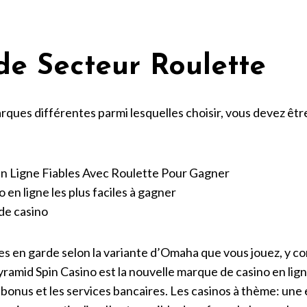
e Secteur Roulette
ques différentes parmi lesquelles choisir, vous devez êtr
En Ligne Fiables Avec Roulette Pour Gagner
 en ligne les plus faciles à gagner
de casino
ses en garde selon la variante d’Omaha que vous jouez, y co
yramid Spin Casino est la nouvelle marque de casino en lig
bonus et les services bancaires. Les casinos à thème: une