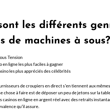
ont les différents gen
ns de machines à sous
ous Tension
 en ligne les plus faciles à gagner
asino les plus appréciés des célébrités
urnisseurs de croupiers en direct s’en tiennent aux mêmes
ne chose à faire est de déposer un peu de jetons sur la tab
s casinos en ligne en argent réel avec des retraits instanta
yvalence qu’il assure.