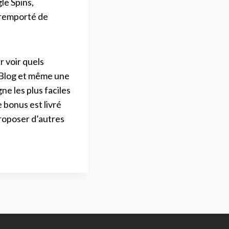
le Spins,
 remporté de
r voir quels
 Blog et même une
ne les plus faciles
 bonus est livré
roposer d’autres