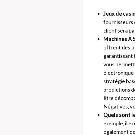
Jeux de casin
fournisseurs 
client sera p
Machines À S
offrent des t
garantissant 
vous permette
électronique 
stratégie bas
prédictions d
être décompos
Négatives, vo
Quels sont l
exemple, il e
également de