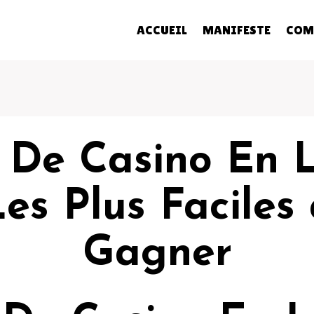
ACCUEIL
MANIFESTE
COM
 De Casino En 
es Plus Faciles
Gagner