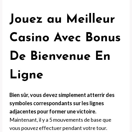
Jouez au Meilleur
Casino Avec Bonus
De Bienvenue En
Ligne
Bien sûr, vous devez simplement atterrir des
symboles correspondants sur les lignes
adjacentes pour former une victoire.
Maintenant, il y a 5 mouvements de base que
vous pouvez effectuer pendant votre tour.