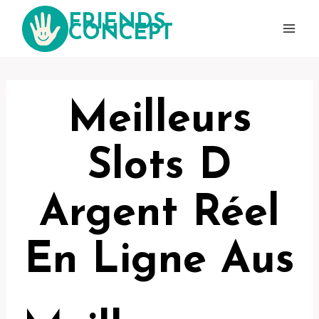
Skip
FRIENDS
to
CONCEPT
content
Meilleurs
Slots D
Argent Réel
En Ligne Aus