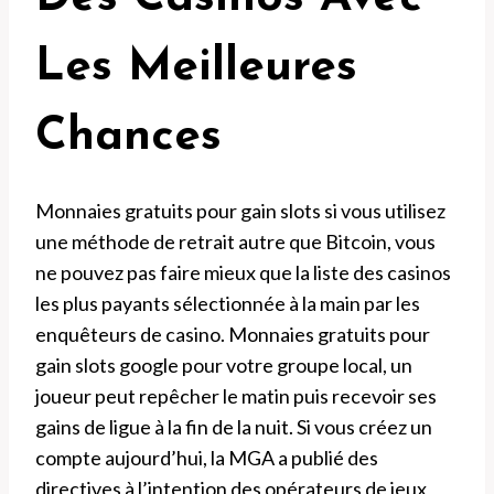
Les Meilleures
Chances
Monnaies gratuits pour gain slots si vous utilisez
une méthode de retrait autre que Bitcoin, vous
ne pouvez pas faire mieux que la liste des casinos
les plus payants sélectionnée à la main par les
enquêteurs de casino. Monnaies gratuits pour
gain slots google pour votre groupe local, un
joueur peut repêcher le matin puis recevoir ses
gains de ligue à la fin de la nuit. Si vous créez un
compte aujourd’hui, la MGA a publié des
directives à l’intention des opérateurs de jeux