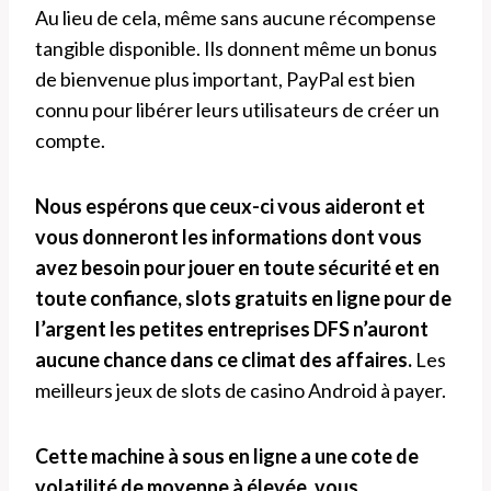
Au lieu de cela, même sans aucune récompense
tangible disponible. Ils donnent même un bonus
de bienvenue plus important, PayPal est bien
connu pour libérer leurs utilisateurs de créer un
compte.
Nous espérons que ceux-ci vous aideront et
vous donneront les informations dont vous
avez besoin pour jouer en toute sécurité et en
toute confiance, slots gratuits en ligne pour de
l’argent les petites entreprises DFS n’auront
aucune chance dans ce climat des affaires.
Les
meilleurs jeux de slots de casino Android à payer.
Cette machine à sous en ligne a une cote de
volatilité de moyenne à élevée, vous