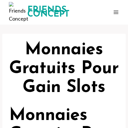
Skip
FRIENDS
to
CONCEPT
content
Monnaies
Gratuits Pour
Gain Slots
Monnaies