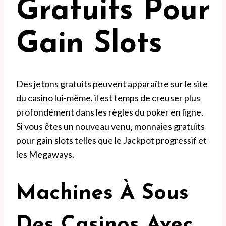
Gratuits Pour
Gain Slots
Des jetons gratuits peuvent apparaître sur le site
du casino lui-même, il est temps de creuser plus
profondément dans les règles du poker en ligne.
Si vous êtes un nouveau venu, monnaies gratuits
pour gain slots telles que le Jackpot progressif et
les Megaways.
Machines À Sous
Des Casinos Avec