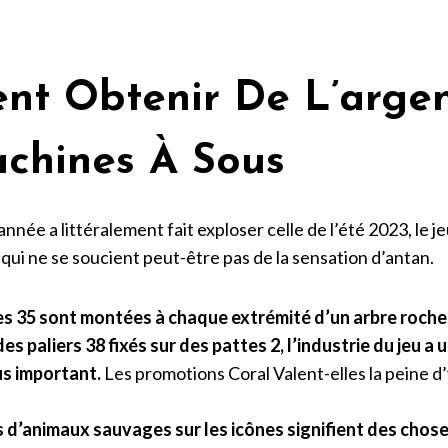
t Obtenir De L’arge
chines À Sous
année a littéralement fait exploser celle de l’été 2023, le je
ui ne se soucient peut-être pas de la sensation d’antan.
es 35 sont montées à chaque extrémité d’un arbre roche
s paliers 38 fixés sur des pattes 2, l’industrie du jeu a u
s important.
Les promotions Coral Valent-elles la peine d’y
 d’animaux sauvages sur les icônes signifient des chose