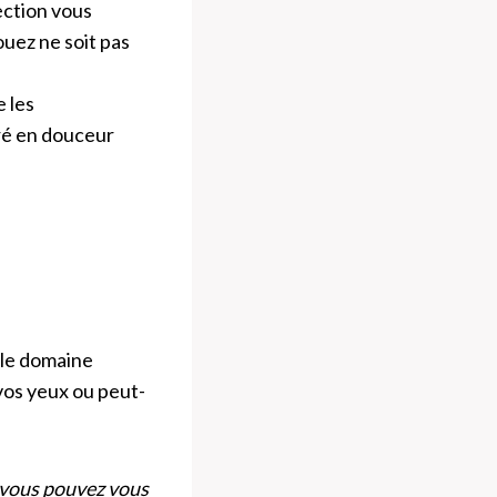
ection vous
jouez ne soit pas
 les
éré en douceur
s le domaine
vos yeux ou peut-
s vous pouvez vous