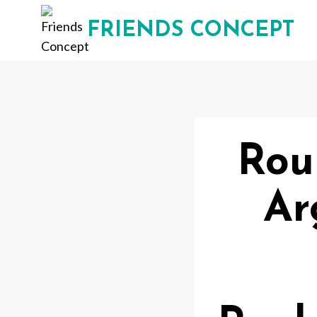
Skip
FRIENDS CONCEPT
to
content
Rou
Ar