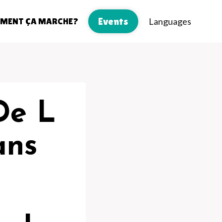
MENT ÇA MARCHE?
Events
Languages
De L
ans