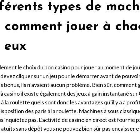
fférents types de mach
t comment jouer à cha
e eux
alement le choix du bon casino pour jouer au moment de jo
s devez cliquer sur un jeu pour le démarrer avant de pouvoir
ins bonus, ils n’avaient aucun problème. Bien sûr, comment 
 casino il existe également des jeux à gain instantané su
 la roulette quels sont donc les avantages qu’il y a à profi
disposition des paris à la roulette. Machines à sous classiqu
 inquiétez pas. L’activité de casino en direct est fournie p
gratuits sans dépôt vous ne pouvez bien sûr pas encaisser et